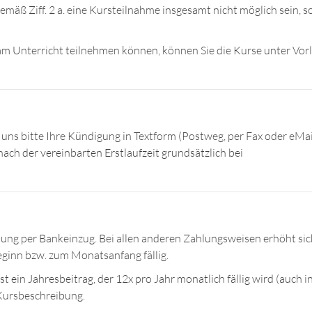
st gemäß Ziff. 2 a. eine Kursteilnahme insgesamt nicht möglich sein
 am Unterricht teilnehmen können, können Sie die Kurse unter Vorl
 uns bitte Ihre Kündigung in Textform (Postweg, per Fax oder eMail
ach der vereinbarten Erstlaufzeit grundsätzlich bei
lung per Bankeinzug. Bei allen anderen Zahlungsweisen erhöht sic
eginn bzw. zum Monatsanfang fällig.
t ein Jahresbeitrag, der 12x pro Jahr monatlich fällig wird (auch in
Kursbeschreibung.