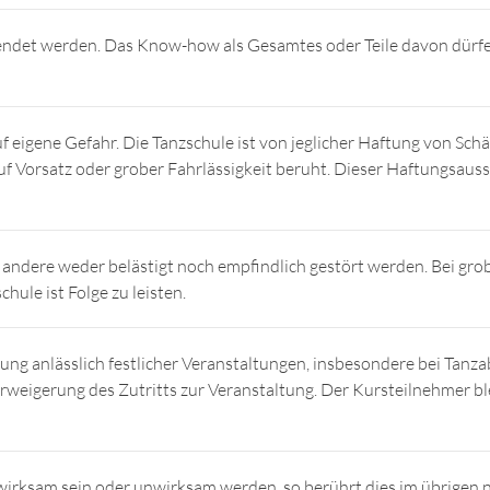
rwendet werden. Das Know-how als Gesamtes oder Teile davon dürf
uf eigene Gefahr. Die Tanzschule ist von jeglicher Haftung von S
uf Vorsatz oder grober Fahrlässigkeit beruht. Dieser Haftungsaussc
s andere weder belästigt noch empfindlich gestört werden. Bei gr
ule ist Folge zu leisten.
g anlässlich festlicher Veranstaltungen, insbesondere bei Tanzabsc
rweigerung des Zutritts zur Veranstaltung. Der Kursteilnehmer ble
irksam sein oder unwirksam werden, so berührt dies im übrigen n