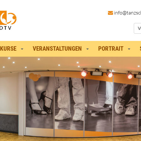
in
fo@tanzsc
V
KURSE
VERANSTALTUNGEN
PORTRAIT