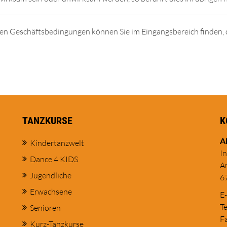
inen Geschäftsbedingungen können Sie im Eingangsbereich finden,
TANZKURSE
K
A
Kindertanzwelt
I
Dance 4 KIDS
A
Jugendliche
6
Erwachsene
E
Te
Senioren
Fa
Kurz-Tanzkurse