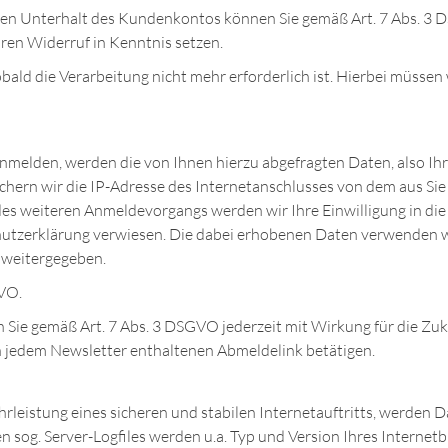
d den Unterhalt des Kundenkontos können Sie gemäß Art. 7 Abs. 3 
hren Widerruf in Kenntnis setzen.
ald die Verarbeitung nicht mehr erforderlich ist. Hierbei müssen 
 anmelden, werden die von Ihnen hierzu abgefragten Daten, also Ih
eichern wir die IP-Adresse des Internetanschlusses von dem aus Sie
s weiteren Anmeldevorgangs werden wir Ihre Einwilligung in die
hutzerklärung verwiesen. Die dabei erhobenen Daten verwenden wir
 weitergegeben.
GVO.
 Sie gemäß Art. 7 Abs. 3 DSGVO jederzeit mit Wirkung für die Zuku
in jedem Newsletter enthaltenen Abmeldelink betätigen.
leistung eines sicheren und stabilen Internetauftritts, werden D
 sog. Server-Logfiles werden u.a. Typ und Version Ihres Internetb