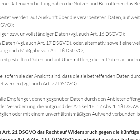
ebene Datenverarbeitung haben die Nutzer und Betroffenen das Re
beitet werden, auf Auskunft über die verarbeiteten Daten, auf we
DSGVO);
iger bzw. unvollständiger Daten (vgl. auch Art. 16 DSGVO);
 Daten (vgl. auch Art. 17 DSGVO), oder, alternativ, soweit eine 
eitung nach Maßgabe von Art. 18 DSGVO;
ereitgestellten Daten und auf Übermittlung dieser Daten an andere
 sofern sie der Ansicht sind, dass die sie betreffenden Daten dur
t werden (vgl. auch Art. 77 DSGVO).
, alle Empfänger, denen gegenüber Daten durch den Anbieter offen
 Verarbeitung, die aufgrund der Artikel 16, 17 Abs. 1, 18 DSGVO 
möglich oder mit einem unverhältnismäßigen Aufwand verbunden is
h Art. 21 DSGVO das Recht auf Widerspruch gegen die künftige
e von Art. 6 Abs. 1 lit. f) DSGVO verarbeitet werden. Insbeso