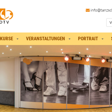
in
fo@tanzsc
V
KURSE
VERANSTALTUNGEN
PORTRAIT