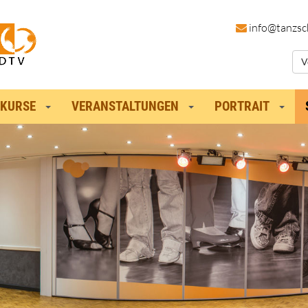
in
fo@tanzsc
V
KURSE
VERANSTALTUNGEN
PORTRAIT