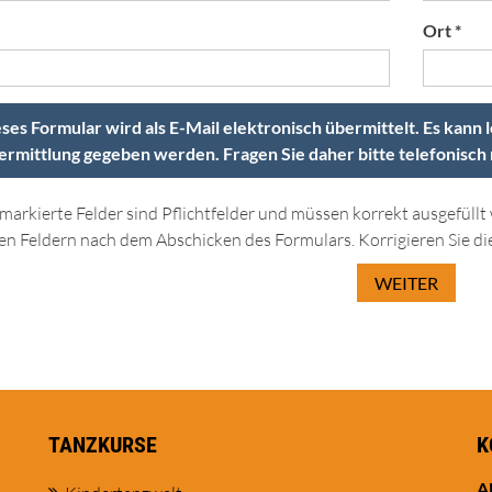
Ort *
ses Formular wird als E-Mail elektronisch übermittelt. Es kann l
rmittlung gegeben werden. Fragen Sie daher bitte telefonisch na
 markierte Felder sind Pflichtfelder und müssen korrekt ausgefül
en Feldern nach dem Abschicken des Formulars. Korrigieren Sie di
WEITER
TANZKURSE
K
A