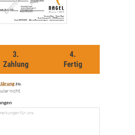
3.
4.
Zahlung
Fertig
lärung
zu.
lar nicht.
ungen