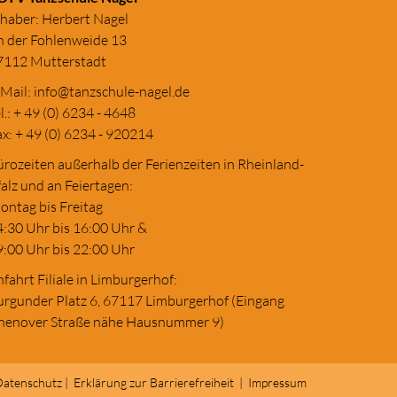
nhaber: Herbert Nagel
n der Fohlenweide 13
7112 Mutterstadt
-Mail:
in
fo@tanzschule
-nagel.de
l.: + 49 (0) 6234 - 4648
x: + 49 (0) 6234 - 920214
rozeiten außerhalb der Ferienzeiten in Rheinland-
alz und an Feiertagen:
ontag bis Freitag
4:30 Uhr bis 16:00 Uhr &
9:00 Uhr bis 22:00 Uhr
fahrt Filiale in Limburgerhof:
urgunder Platz 6, 67117 Limburgerhof (Eingang
henover Straße nähe Hausnummer 9)
atenschutz
|
Erklärung zur Barrierefreiheit
|
Impressum