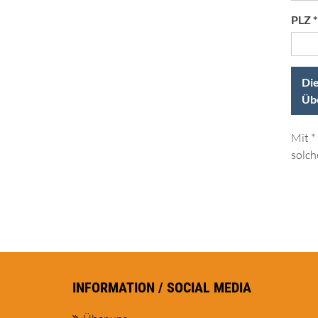
PLZ *
Die
Übe
Mit *
solch
INFORMATION / SOCIAL MEDIA