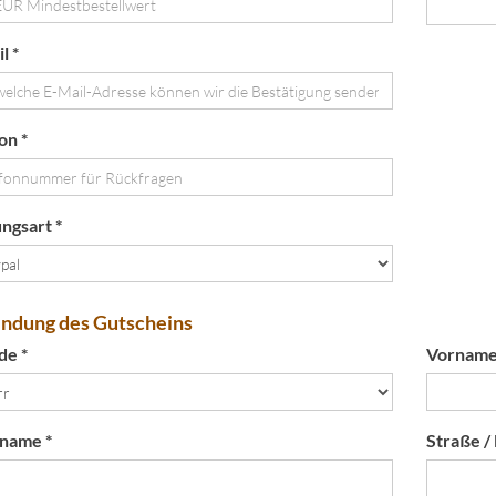
l *
on *
ngsart *
ndung des Gutscheins
de *
Vorname
name *
Straße 