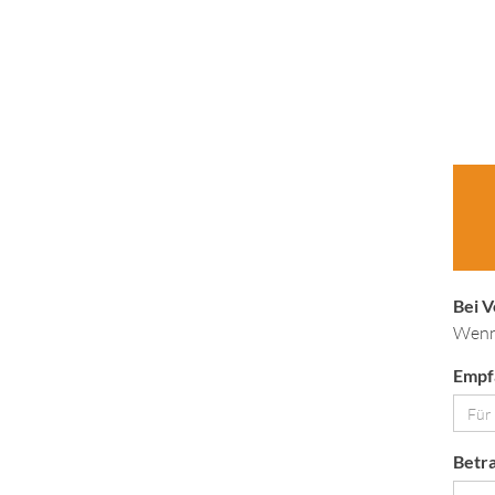
Bei 
Wenn 
Empf
Betra