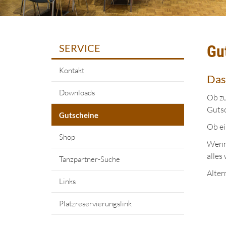
SERVICE
Gu
Kontakt
Das
Downloads
Ob zu
Gutsc
Gutscheine
Ob ei
Shop
Wenn 
alles
Tanzpartner-Suche
Alter
Links
Platzreservierungslink