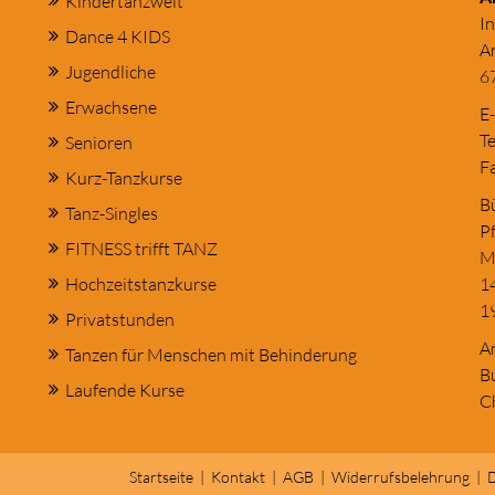
Kindertanzwelt
I
Dance 4 KIDS
A
Jugendliche
6
Erwachsene
E
Te
Senioren
Fa
Kurz-Tanzkurse
Bü
Tanz-Singles
Pf
FITNESS trifft TANZ
M
Hochzeitstanzkurse
1
1
Privatstunden
An
Tanzen für Menschen mit Behinderung
B
Laufende Kurse
C
Startseite
|
Kontakt
|
AGB
|
Widerrufsbelehrung
|
D