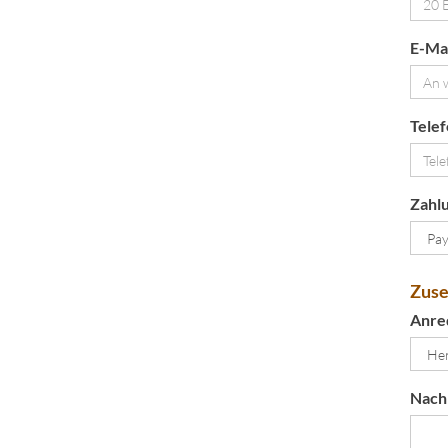
E-Mai
Telef
Zahlu
Zuse
Anre
Nach