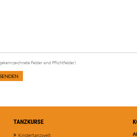
 gekennzeichnete Felder sind Pflichtfelder)
SENDEN
TANZKURSE
K
A
Kindertanzwelt