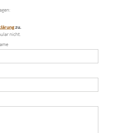
agen:
lärung
zu.
lar nicht.
name