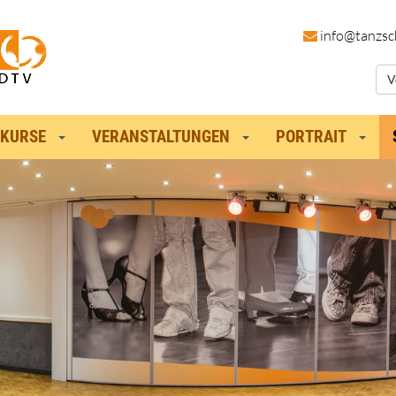
in
fo@tanzsc
V
KURSE
VERANSTALTUNGEN
PORTRAIT