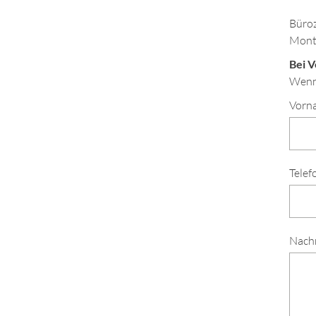
Büroz
Monta
Bei 
Wenn 
Vorn
Telef
Nachr