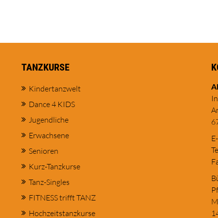
TANZKURSE
K
A
Kindertanzwelt
I
Dance 4 KIDS
A
Jugendliche
6
Erwachsene
E
Te
Senioren
Fa
Kurz-Tanzkurse
Bü
Tanz-Singles
Pf
FITNESS trifft TANZ
M
Hochzeitstanzkurse
1