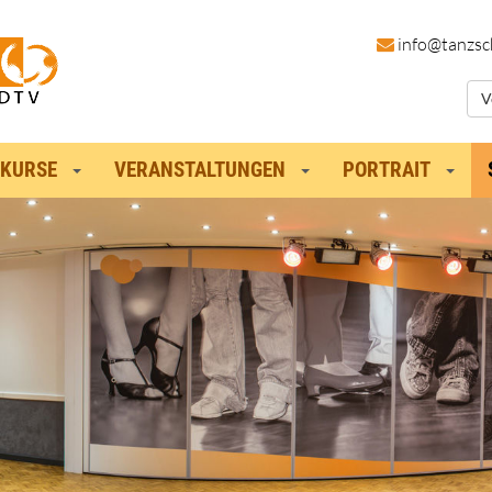
in
fo@tanzsc
V
KURSE
VERANSTALTUNGEN
PORTRAIT