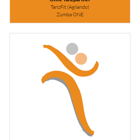
TanzFit (Agilando)
Zumba ONE