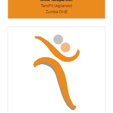
TanzFit (Agilando)
Zumba ONE