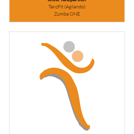
TanzFit (Agilando)
Zumba ONE