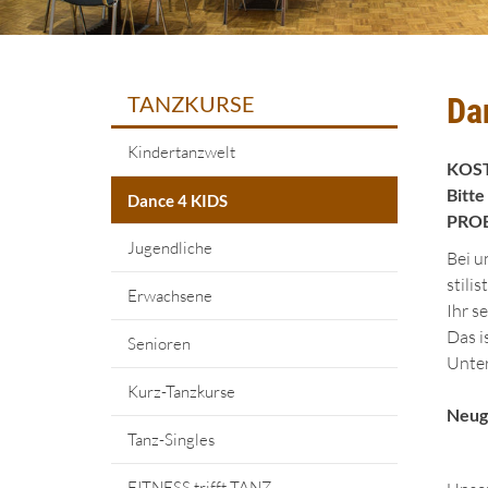
TANZKURSE
Da
Kindertanzwelt
KOST
Bitte
Dance 4 KIDS
PRO
Jugendliche
Bei u
stili
Erwachsene
Ihr s
Das i
Senioren
Unter
Kurz-Tanzkurse
Neugi
Tanz-Singles
FITNESS trifft TANZ