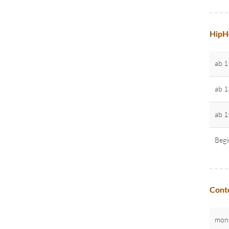
HipH
ab 1
ab 1
ab 1
Begi
Conte
mon