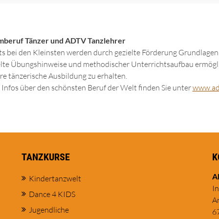
mberuf Tänzer und ADTV Tanzlehrer
ts bei den Kleinsten werden durch gezielte Förderung Grundlagen 
lte Übungshinweise und methodischer Unterrichtsaufbau ermöglic
re tänzerische Ausbildung zu erhalten.
Infos über den schönsten Beruf der Welt finden Sie unter
www.ad
TANZKURSE
K
A
Kindertanzwelt
I
Dance 4 KIDS
A
Jugendliche
6