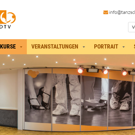
in
fo@tanzsc
V
KURSE
VERANSTALTUNGEN
PORTRAIT