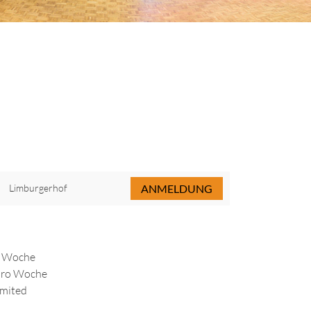
Limburgerhof
ANMELDUNG
o Woche
 pro Woche
imited