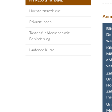
FITNESS trifft TANZ
Hochzeitstanzkurse
Anm
Privatstunden
Bit
Tanzen für Menschen mit
Der
Behinderung
wah
Kün
Laufende Kurse
Möc
eMa
ver
Zah
Uns
Hon
Zah
Ihr
Unt
Mut