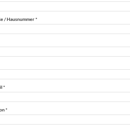
ße / Hausnummer *
l *
on *