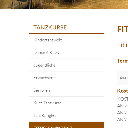
TANZKURSE
FI
Kindertanzwelt
Fit 
Dance 4 KIDS
Term
Jugendliche
Erwachsene
dien
Senioren
Kos
KOST
Kurz-Tanzkurse
ANMEL
ANMEL
Tanz-Singles
ANMEL