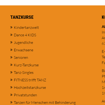
TANZKURSE
K
A
Kindertanzwelt
I
Dance 4 KIDS
A
Jugendliche
6
Erwachsene
E
Te
Senioren
Fa
Kurz-Tanzkurse
Bü
Tanz-Singles
Pf
FITNESS trifft TANZ
M
Hochzeitstanzkurse
1
1
Privatstunden
An
Tanzen für Menschen mit Behinderung