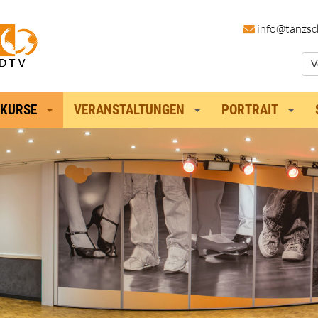
in
fo@tanzsc
V
KURSE
VERANSTALTUNGEN
PORTRAIT