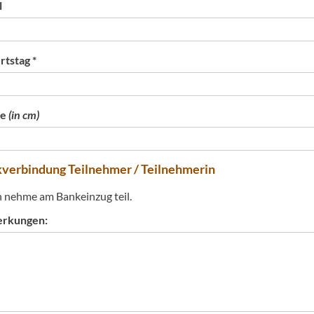
l
tstag *
ße
(in cm)
verbindung Teilnehmer / Teilnehmerin
h nehme am Bankeinzug teil.
rkungen: