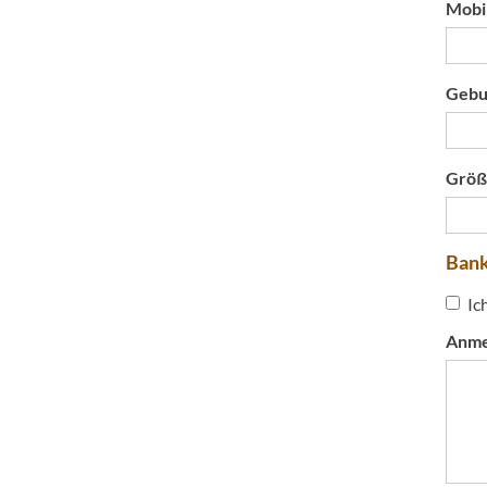
Mobi
Gebur
Grö
Bank
Ic
Anme