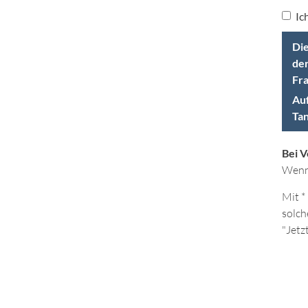
Ic
Die
der
Fra
Auf
Tan
Bei 
Wenn 
Mit *
solch
"Jetz