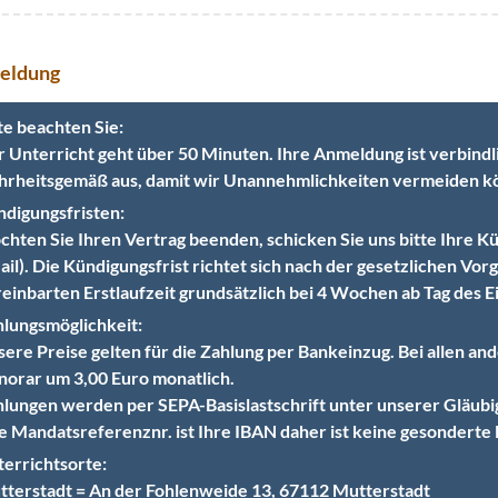
eldung
te beachten Sie:
 Unterricht geht über 50 Minuten. Ihre Anmeldung ist verbindlich
rheitsgemäß aus, damit wir Unannehmlichkeiten vermeiden k
digungsfristen:
hten Sie Ihren Vertrag beenden, schicken Sie uns bitte Ihre K
il). Die Kündigungsfrist richtet sich nach der gesetzlichen Vo
einbarten Erstlaufzeit grundsätzlich bei 4 Wochen ab Tag des Ei
lungsmöglichkeit:
ere Preise gelten für die Zahlung per Bankeinzug. Bei allen an
orar um 3,00 Euro monatlich.
lungen werden per SEPA-Basislastschrift unter unserer Glä
e Mandatsreferenznr. ist Ihre IBAN daher ist keine gesonderte
errichtsorte:
terstadt = An der Fohlenweide 13, 67112 Mutterstadt