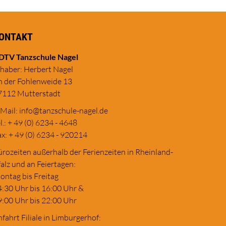
ONTAKT
DTV Tanzschule Nagel
nhaber: Herbert Nagel
n der Fohlenweide 13
7112 Mutterstadt
-Mail:
in
fo@tanzschule
-nagel.de
l.: + 49 (0) 6234 - 4648
x: + 49 (0) 6234 - 920214
rozeiten außerhalb der Ferienzeiten in Rheinland-
alz und an Feiertagen:
ontag bis Freitag
4:30 Uhr bis 16:00 Uhr &
9:00 Uhr bis 22:00 Uhr
fahrt Filiale in Limburgerhof: