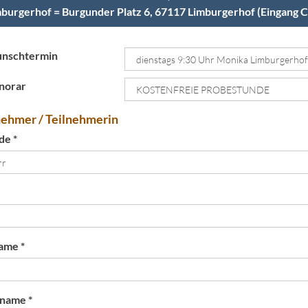
burgerhof = Burgunder Platz 6, 67117 Limburgerhof (Eingang 
nschtermin
norar
nehmer / Teilnehmerin
de *
ame *
name *