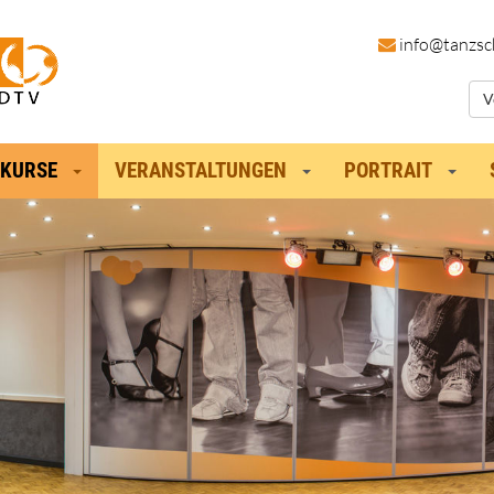
in
fo@tanzsc
V
KURSE
VERANSTALTUNGEN
PORTRAIT