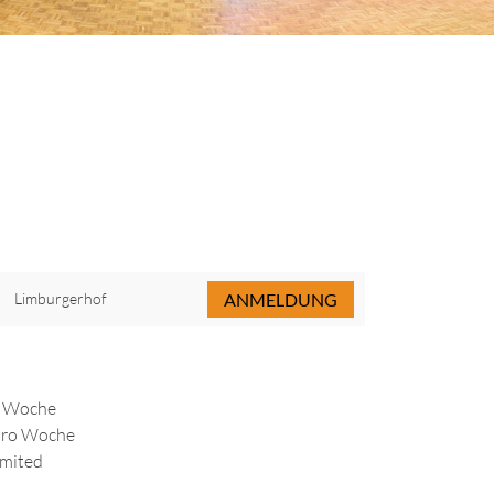
Limburgerhof
ANMELDUNG
o Woche
 pro Woche
imited