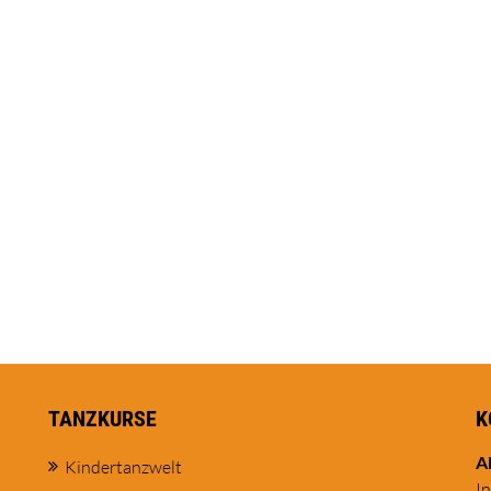
TANZKURSE
K
A
Kindertanzwelt
I