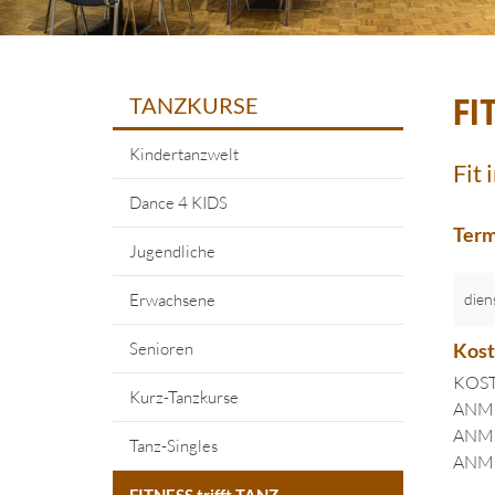
TANZKURSE
FI
Kindertanzwelt
Fit 
Dance 4 KIDS
Term
Jugendliche
Erwachsene
dien
Senioren
Kos
KOST
Kurz-Tanzkurse
ANMEL
ANMEL
Tanz-Singles
ANMEL