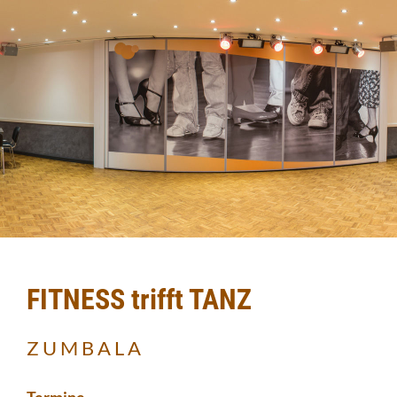
FITNESS trifft TANZ
Z U M B A L A