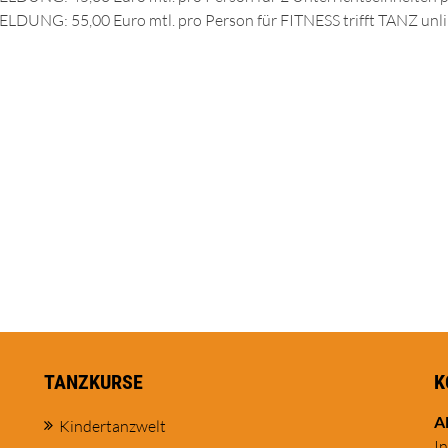
DUNG: 55,00 Euro mtl. pro Person für FITNESS trifft TANZ unl
TANZKURSE
K
A
Kindertanzwelt
I