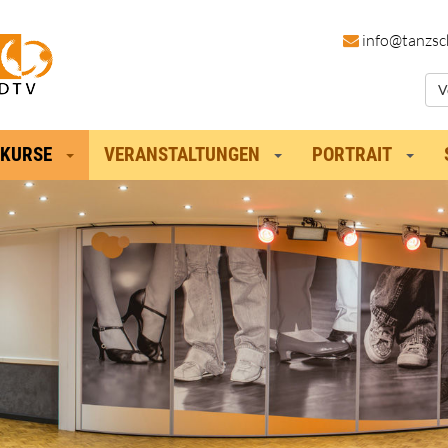
in
fo@tanzsc
V
KURSE
VERANSTALTUNGEN
PORTRAIT