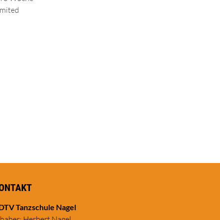
imited
ONTAKT
DTV Tanzschule Nagel
nhaber: Herbert Nagel