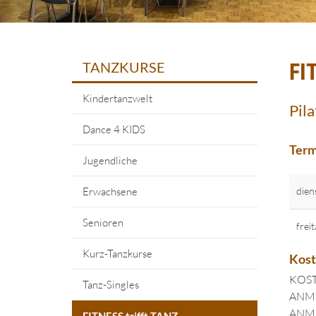
TANZKURSE
FI
Kindertanzwelt
Pila
Dance 4 KIDS
Term
Jugendliche
Erwachsene
dien
Senioren
frei
Kurz-Tanzkurse
Kos
KOST
Tanz-Singles
ANMEL
ANMEL