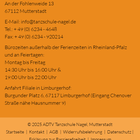
An der Fohlenweide 13
67112 Mutterstadt
E-Mail:
in
fo@tanzschule
-nagel.de
Tel.: + 49 (0) 6234 - 4648
Fax: + 49 (0) 6234 - 920214
Bürozeiten außerhalb der Ferienzeiten in Rheinland-Pfalz
und an Feiertagen:
Montag bis Freitag
14:30 Uhr bis 16:00 Uhr &
19:00 Uhr bis 22:00 Uhr
Anfahrt Filiale in Limburgerhof:
Burgunder Platz 6, 67117 Limburgerhof (Eingang Chenover
Straße nähe Hausnummer 9)
© 2025 ADTV Tanzschule Nagel, Mutterstadt
Startseite
|
Kontakt
|
AGB
|
Widerrufsbelehrung
|
Datenschutz
|
Erklärung zur Barrierefreiheit
|
Impressum