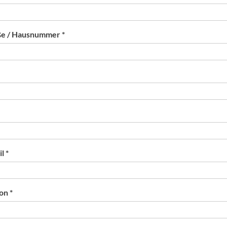
ße / Hausnummer *
l *
on *