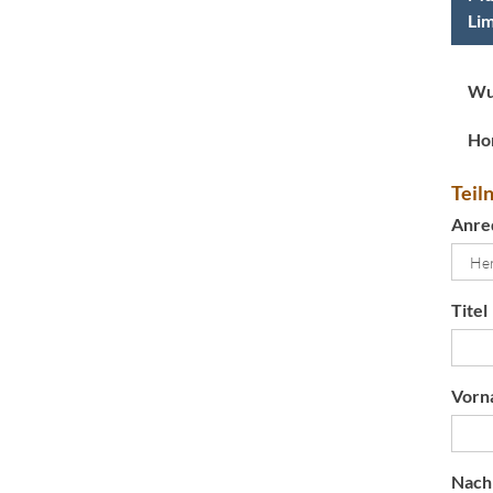
Lim
Wu
Ho
Teil
Anre
Titel
Vorn
Nach