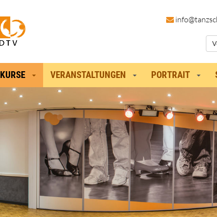
in
fo@tanzsc
V
KURSE
VERANSTALTUNGEN
PORTRAIT