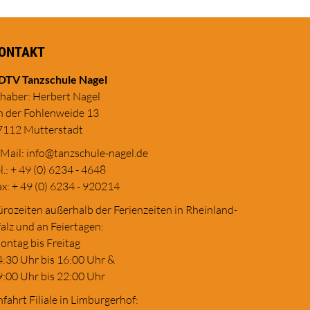
ONTAKT
DTV Tanzschule Nagel
nhaber: Herbert Nagel
n der Fohlenweide 13
7112 Mutterstadt
-Mail:
in
fo@tanzschule
-nagel.de
l.: + 49 (0) 6234 - 4648
x: + 49 (0) 6234 - 920214
rozeiten außerhalb der Ferienzeiten in Rheinland-
alz und an Feiertagen:
ontag bis Freitag
4:30 Uhr bis 16:00 Uhr &
9:00 Uhr bis 22:00 Uhr
fahrt Filiale in Limburgerhof: