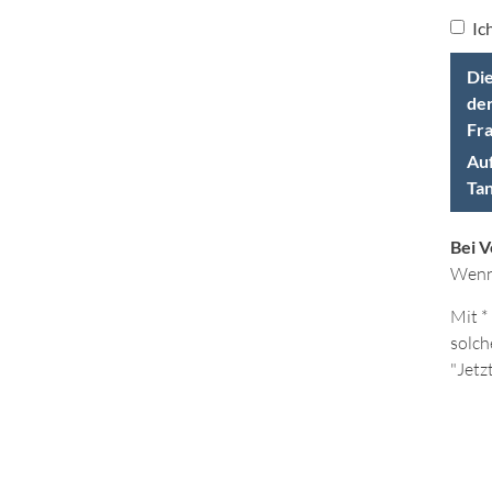
Ic
Die
der
Fra
Auf
Tan
Bei 
Wenn 
Mit *
solch
"Jetz