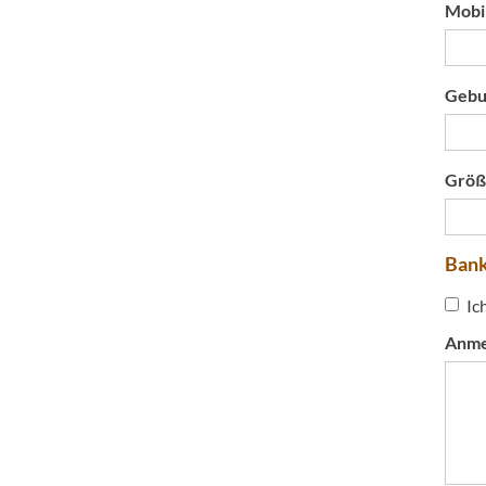
Mobi
Gebur
Grö
Bank
Ic
Anme