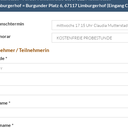
burgerhof = Burgunder Platz 6, 67117 Limburgerhof (Eingang 
nschtermin
norar
nehmer / Teilnehmerin
de *
ame *
name *