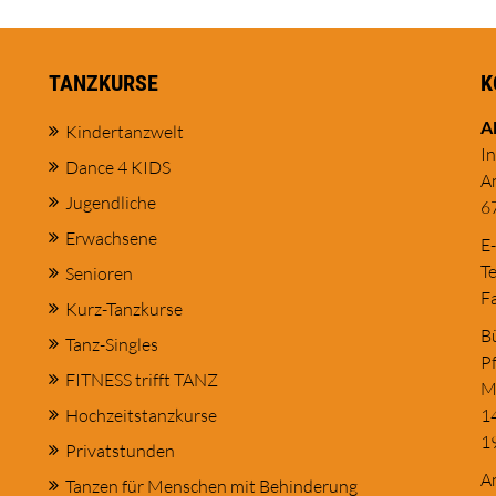
TANZKURSE
K
A
Kindertanzwelt
I
Dance 4 KIDS
A
Jugendliche
6
Erwachsene
E
Te
Senioren
Fa
Kurz-Tanzkurse
Bü
Tanz-Singles
Pf
FITNESS trifft TANZ
M
Hochzeitstanzkurse
1
1
Privatstunden
An
Tanzen für Menschen mit Behinderung