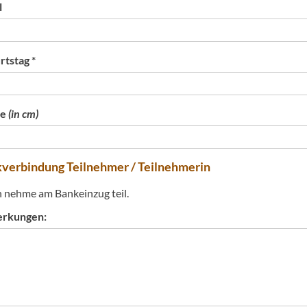
l
tstag *
ße
(in cm)
verbindung Teilnehmer / Teilnehmerin
h nehme am Bankeinzug teil.
rkungen: