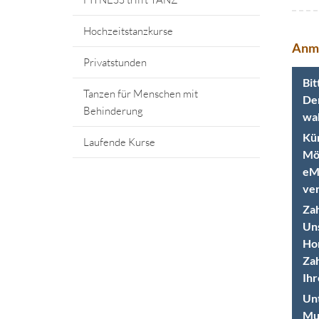
Hochzeitstanzkurse
Anm
Privatstunden
Bit
Tanzen für Menschen mit
Der
Behinderung
wah
Kün
Laufende Kurse
Möc
eMa
ver
Zah
Uns
Hon
Zah
Ihr
Unt
Mut