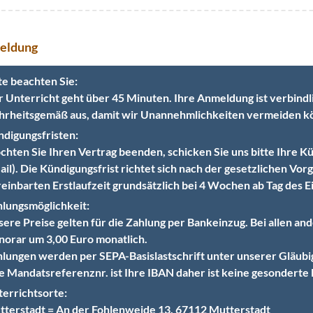
eldung
te beachten Sie:
 Unterricht geht über 45 Minuten. Ihre Anmeldung ist verbindlich
rheitsgemäß aus, damit wir Unannehmlichkeiten vermeiden k
digungsfristen:
hten Sie Ihren Vertrag beenden, schicken Sie uns bitte Ihre K
il). Die Kündigungsfrist richtet sich nach der gesetzlichen Vo
einbarten Erstlaufzeit grundsätzlich bei 4 Wochen ab Tag des Ei
lungsmöglichkeit:
ere Preise gelten für die Zahlung per Bankeinzug. Bei allen an
orar um 3,00 Euro monatlich.
lungen werden per SEPA-Basislastschrift unter unserer Glä
e Mandatsreferenznr. ist Ihre IBAN daher ist keine gesonderte
errichtsorte:
terstadt = An der Fohlenweide 13, 67112 Mutterstadt