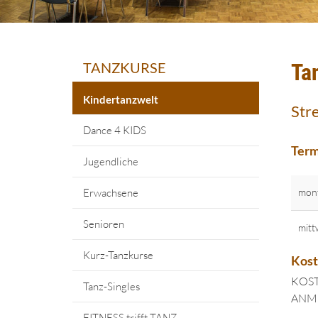
TANZKURSE
Ta
Kindertanzwelt
Str
Dance 4 KIDS
Term
Jugendliche
Erwachsene
mon
Senioren
mitt
Kurz-Tanzkurse
Kos
KOST
Tanz-Singles
ANME
FITNESS trifft TANZ