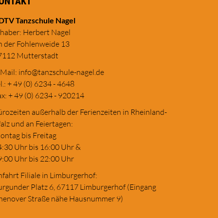
ONTAKT
DTV Tanzschule Nagel
nhaber: Herbert Nagel
n der Fohlenweide 13
7112 Mutterstadt
-Mail:
in
fo@tanzschule
-nagel.de
l.: + 49 (0) 6234 - 4648
x: + 49 (0) 6234 - 920214
rozeiten außerhalb der Ferienzeiten in Rheinland-
alz und an Feiertagen:
ontag bis Freitag
4:30 Uhr bis 16:00 Uhr &
9:00 Uhr bis 22:00 Uhr
fahrt Filiale in Limburgerhof:
urgunder Platz 6, 67117 Limburgerhof (Eingang
henover Straße nähe Hausnummer 9)