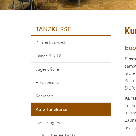
TANZKURSE
Ku
Kindertanzwelt
Boo
Dance 4 KIDS
Eins
samst
Jugendliche
Stufe
Stufe
Erwachsene
Stufe
Senioren
Kurs
Locke
Kurz-Tanzkurse
In un
Laune
Tanz-Singles
Swing
FITNESS trifft TANZ