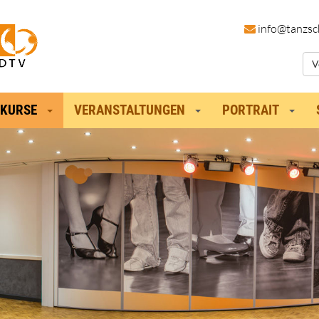
in
fo@tanzsc
V
KURSE
VERANSTALTUNGEN
PORTRAIT