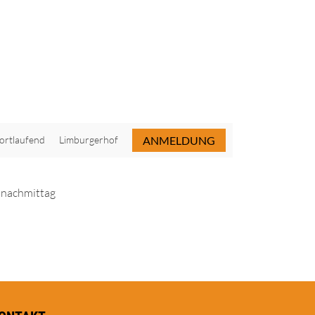
fortlaufend
Limburgerhof
ANMELDUNG
snachmittag