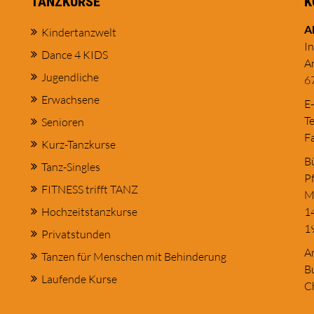
TANZKURSE
K
A
Kindertanzwelt
I
Dance 4 KIDS
A
Jugendliche
6
Erwachsene
E
Te
Senioren
Fa
Kurz-Tanzkurse
Bü
Tanz-Singles
Pf
FITNESS trifft TANZ
M
Hochzeitstanzkurse
1
1
Privatstunden
An
Tanzen für Menschen mit Behinderung
B
Laufende Kurse
C