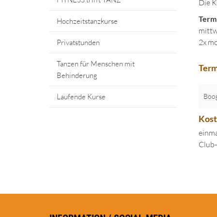
Die K
Termi
Hochzeitstanzkurse
mittw
2x mo
Privatstunden
Tanzen für Menschen mit
Term
Behinderung
Laufende Kurse
Boog
Kos
einma
Club-