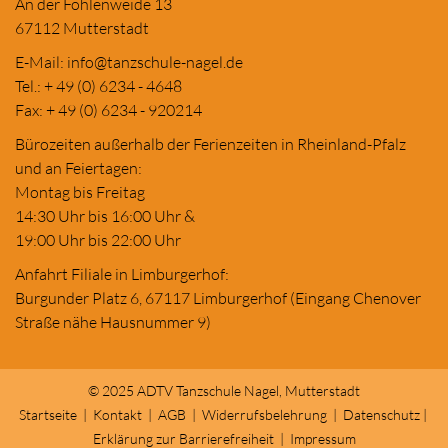
An der Fohlenweide 13
67112 Mutterstadt
E-Mail:
in
fo@tanzschule
-nagel.de
Tel.: + 49 (0) 6234 - 4648
Fax: + 49 (0) 6234 - 920214
Bürozeiten außerhalb der Ferienzeiten in Rheinland-Pfalz
und an Feiertagen:
Montag bis Freitag
14:30 Uhr bis 16:00 Uhr &
19:00 Uhr bis 22:00 Uhr
Anfahrt Filiale in Limburgerhof:
Burgunder Platz 6, 67117 Limburgerhof (Eingang Chenover
Straße nähe Hausnummer 9)
© 2025 ADTV Tanzschule Nagel, Mutterstadt
Startseite
|
Kontakt
|
AGB
|
Widerrufsbelehrung
|
Datenschutz
|
Erklärung zur Barrierefreiheit
|
Impressum