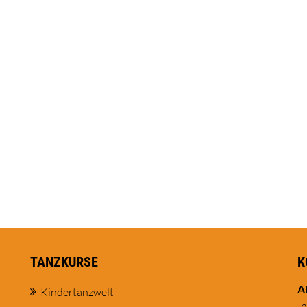
TANZKURSE
K
A
Kindertanzwelt
I