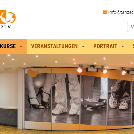
in
fo@tanzsc
V
KURSE
VERANSTALTUNGEN
PORTRAIT