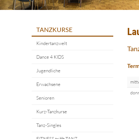
TANZKURSE
La
Kindertanzwelt
Tan
Dance 4 KIDS
Term
Jugendliche
mitt
Erwachsene
donn
Senioren
Kurz-Tanzkurse
Tanz-Singles
FITNESS trifft TANZ