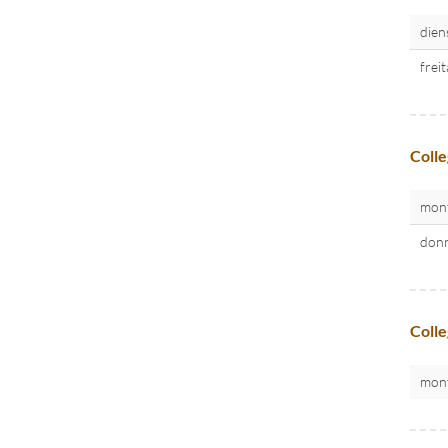
dien
frei
Colle
mon
donn
Colle
mon