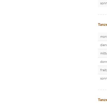
sonn
Tanze
mon
dien
mitt
donn
frei
sonn
Tanze