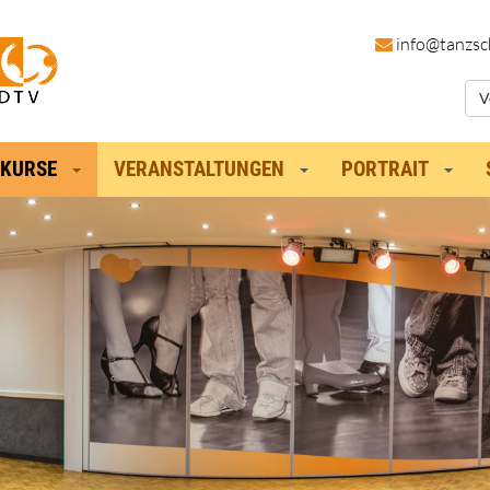
in
fo@tanzsc
V
KURSE
VERANSTALTUNGEN
PORTRAIT