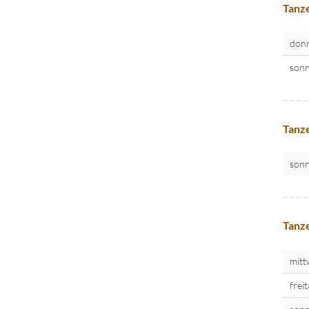
Tanze
donn
sonn
Tanze
sonn
Tanze
mitt
frei