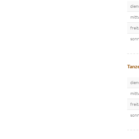
dien
mitt
frei
sonn
Tanze
dien
mitt
frei
sonn