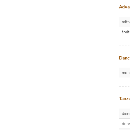
Advan
mitt
frei
Danc
mon
Tanze
dien
donn