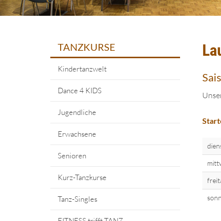
TANZKURSE
La
Kindertanzwelt
Sai
Dance 4 KIDS
Unser
Jugendliche
Start
Erwachsene
dien
Senioren
mitt
Kurz-Tanzkurse
frei
sonn
Tanz-Singles
FITNESS trifft TANZ