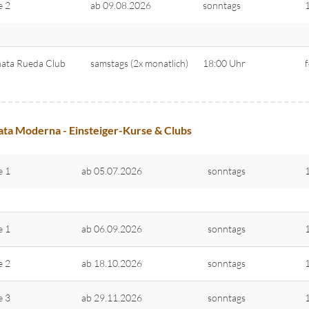
e 2
ab 09.08.2026
sonntags
ata Rueda Club
samstags (2x monatlich)
18:00 Uhr
ta Moderna - Einsteiger-Kurse & Clubs
e 1
ab 05.07.2026
sonntags
e 1
ab 06.09.2026
sonntags
e 2
ab 18.10.2026
sonntags
e 3
ab 29.11.2026
sonntags