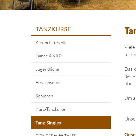
TANZKURSE
Ta
Kindertanzwelt
Viele
feste
Dance 4 KIDS
Das k
Jugendliche
der P
Erwachsene
über 
Senioren
Um au
Kurz-Tanzkurse
Unser
Tanz-Singles
Gesel
FITNESS trifft TANZ