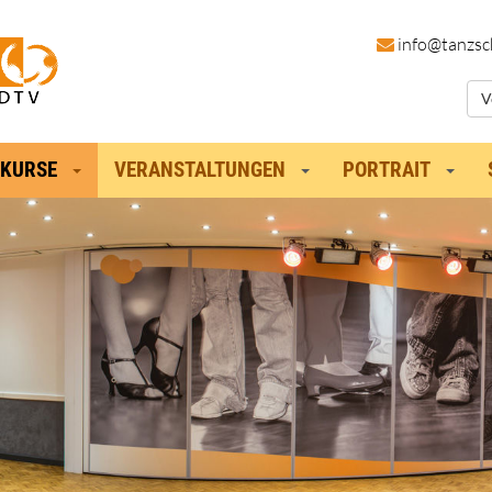
in
fo@tanzsc
V
KURSE
VERANSTALTUNGEN
PORTRAIT