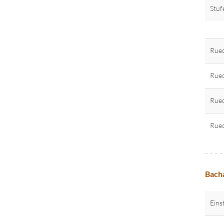
Stuf
Rued
Rue
Rued
Rued
Bacha
Eins