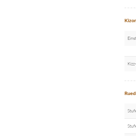
Kizom
Eins
Kizz
Rueda
Stuf
Stuf