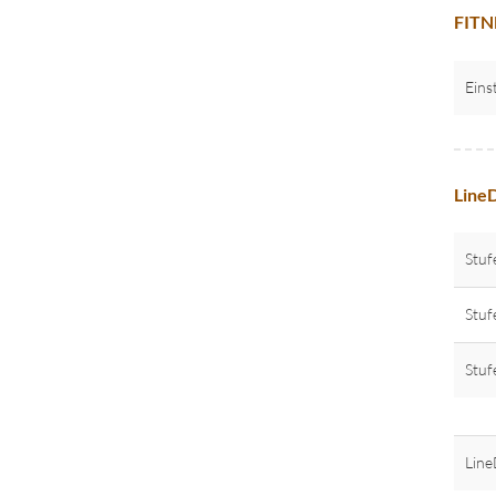
FITNE
Eins
LineD
Stuf
Stuf
Stuf
Line