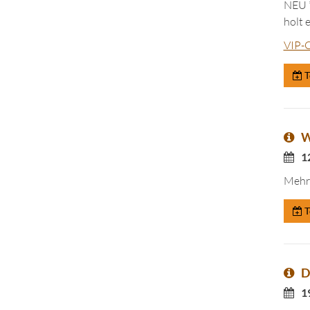
NEU *
holt 
VIP-C
T
W
1
Mehr 
T
D
1