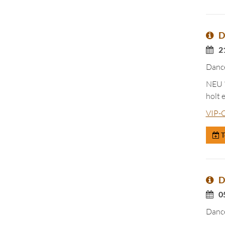
D
2
Dance
NEU *
holt 
VIP-C
T
D
0
Dance