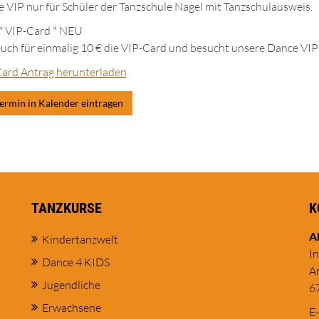
 VIP nur für Schüler der Tanzschule Nagel mit Tanzschulausweis.
 VIP-Card * NEU
euch für einmalig 10 € die VIP-Card und besucht unsere Dance VIP
ard Antrag herunterladen
ermin in Kalender eintragen
TANZKURSE
K
A
Kindertanzwelt
I
Dance 4 KIDS
A
Jugendliche
6
Erwachsene
E