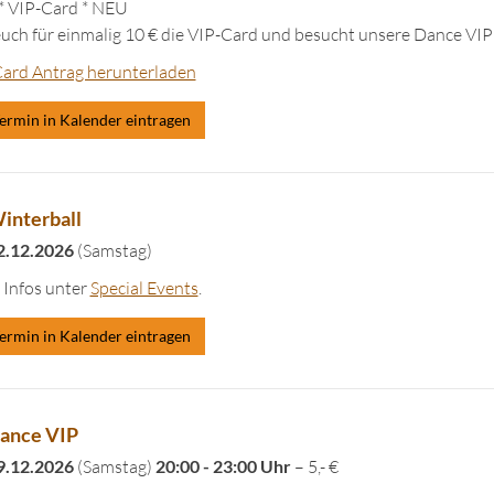
 VIP-Card * NEU
euch für einmalig 10 € die VIP-Card und besucht unsere Dance VIP
ard Antrag herunterladen
ermin in Kalender eintragen
interball
2.12.2026
(Samstag)
Infos unter
Special Events
.
ermin in Kalender eintragen
ance VIP
9.12.2026
(Samstag)
20:00 - 23:00 Uhr
– 5,- €