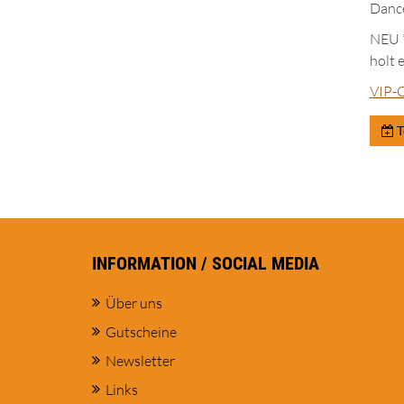
Dance
NEU *
holt 
VIP-C
T
INFORMATION / SOCIAL MEDIA
Über uns
Gutscheine
Newsletter
Links