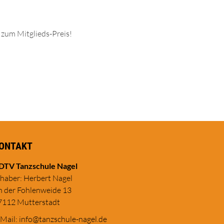
 zum Mitglieds-Preis!
ONTAKT
DTV Tanzschule Nagel
nhaber: Herbert Nagel
n der Fohlenweide 13
7112 Mutterstadt
-Mail:
in
fo@tanzschule
-nagel.de