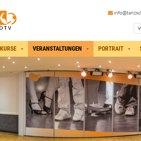
in
fo@tanzsc
V
KURSE
VERANSTALTUNGEN
PORTRAIT