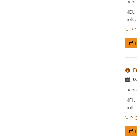
Dance
NEU *
holt 
VIP-C
T
D
0
Dance
NEU *
holt 
VIP-C
T