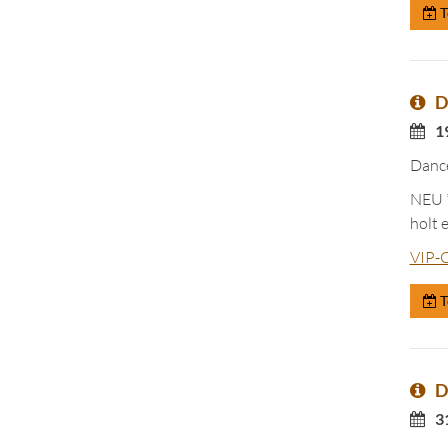
T
D
1
Dance
NEU *
holt 
VIP-C
T
D
3