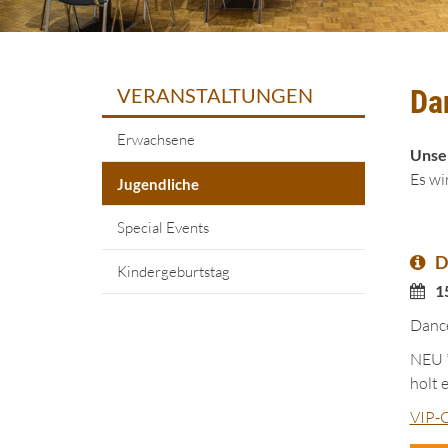
VERANSTALTUNGEN
Da
Erwachsene
Unser
Es wi
Jugendliche
Special Events
D
Kindergeburtstag
1
Dance
NEU *
holt 
VIP-C