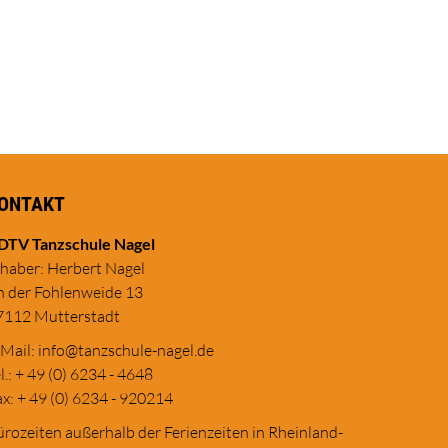
ONTAKT
DTV Tanzschule Nagel
nhaber: Herbert Nagel
n der Fohlenweide 13
7112 Mutterstadt
-Mail:
in
fo@tanzschule
-nagel.de
l.: + 49 (0) 6234 - 4648
x: + 49 (0) 6234 - 920214
rozeiten außerhalb der Ferienzeiten in Rheinland-