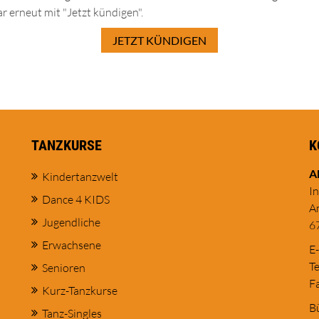
r erneut mit "Jetzt kündigen".
JETZT KÜNDIGEN
TANZKURSE
K
A
Kindertanzwelt
I
Dance 4 KIDS
A
Jugendliche
6
Erwachsene
E
Te
Senioren
Fa
Kurz-Tanzkurse
Bü
Tanz-Singles