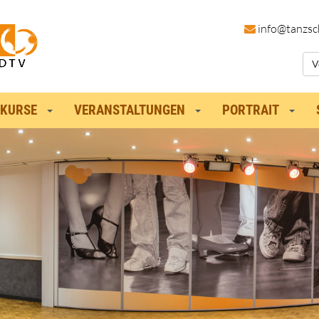
in
fo@tanzsc
V
KURSE
VERANSTALTUNGEN
PORTRAIT