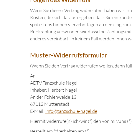
Wenn Sie diesen Vertrag widerrufen, haben wir Ihne
Kosten, die sich daraus ergeben, dass Sie eine and
spätestens binnen vierzehn Tagen ab dem Tag zurüc
Rückzahlung verwenden wir dasselbe Zahlungsmittel
anderes vereinbart; in keinem Fall werden Ihnen 
Muster-Widerrufsformular
(Wenn Sie den Vertrag widerrufen wollen, dann füll
An
ADTV Tanzschule Nagel
Inhaber: Herbert Nagel
An der Fohlenweide 13
67112 Mutterstadt
E-Mail:
in
fo@tanzschule
-nagel.de
Hiermit widerrufe(n) ich/wir (*) den von mir/uns (
Bestellt am (*)/erhalten am (*)