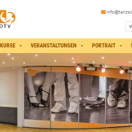
in
fo@tanzsc
V
KURSE
VERANSTALTUNGEN
PORTRAIT