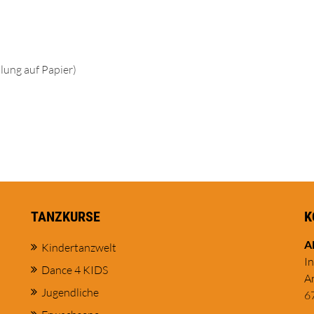
ilung auf Papier)
TANZKURSE
K
A
Kindertanzwelt
I
Dance 4 KIDS
A
Jugendliche
6