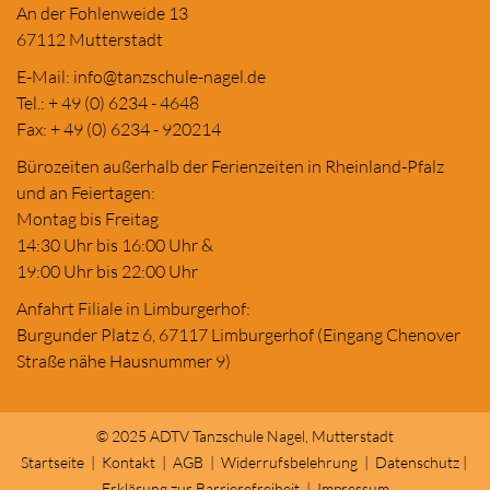
An der Fohlenweide 13
67112 Mutterstadt
E-Mail:
in
fo@tanzschule
-nagel.de
Tel.: + 49 (0) 6234 - 4648
Fax: + 49 (0) 6234 - 920214
Bürozeiten außerhalb der Ferienzeiten in Rheinland-Pfalz
und an Feiertagen:
Montag bis Freitag
14:30 Uhr bis 16:00 Uhr &
19:00 Uhr bis 22:00 Uhr
Anfahrt Filiale in Limburgerhof:
Burgunder Platz 6, 67117 Limburgerhof (Eingang Chenover
Straße nähe Hausnummer 9)
© 2025 ADTV Tanzschule Nagel, Mutterstadt
Startseite
|
Kontakt
|
AGB
|
Widerrufsbelehrung
|
Datenschutz
|
Erklärung zur Barrierefreiheit
|
Impressum