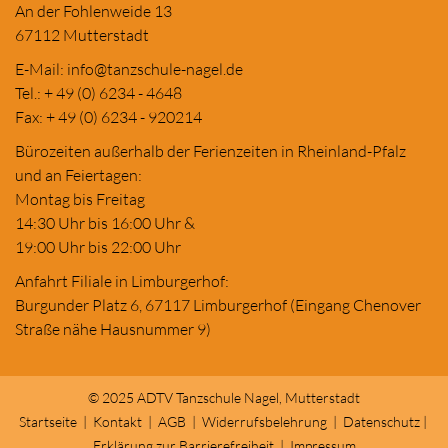
An der Fohlenweide 13
67112 Mutterstadt
E-Mail:
in
fo@tanzschule
-nagel.de
Tel.: + 49 (0) 6234 - 4648
Fax: + 49 (0) 6234 - 920214
Bürozeiten außerhalb der Ferienzeiten in Rheinland-Pfalz
und an Feiertagen:
Montag bis Freitag
14:30 Uhr bis 16:00 Uhr &
19:00 Uhr bis 22:00 Uhr
Anfahrt Filiale in Limburgerhof:
Burgunder Platz 6, 67117 Limburgerhof (Eingang Chenover
Straße nähe Hausnummer 9)
© 2025 ADTV Tanzschule Nagel, Mutterstadt
Startseite
|
Kontakt
|
AGB
|
Widerrufsbelehrung
|
Datenschutz
|
Erklärung zur Barrierefreiheit
|
Impressum