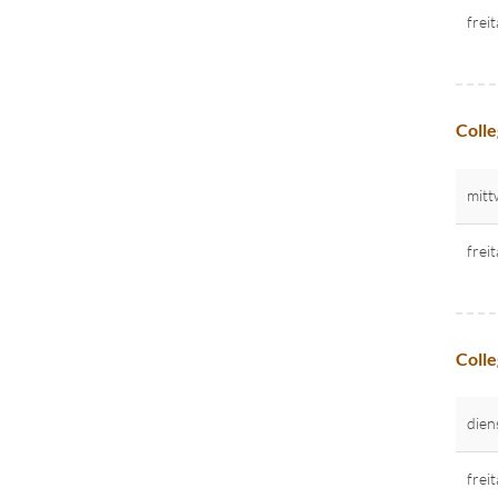
frei
Colle
mitt
frei
Colle
dien
frei