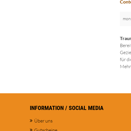
Conte
mon
Trau
Berei
Gezie
für d
Mehr 
INFORMATION / SOCIAL MEDIA
Über uns
Gutscheine