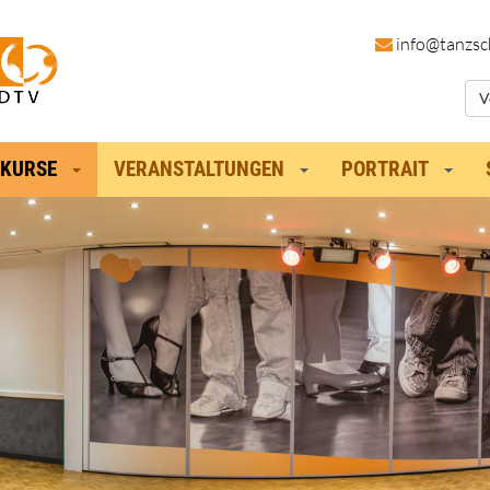
in
fo@tanzsc
V
KURSE
VERANSTALTUNGEN
PORTRAIT