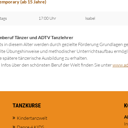
mporary (ab 15 Jahre)
tags
17:00 Uhr
Isabel
mberuf Tänzer und ADTV Tanzlehrer
ts in diesem Alter werden durch gezielte Förderung Grundlagen gel
lte Übungshinweise und methodischer Unterrichtsaufbau ermögli
ie spätere tänzerische Ausbildung zu erhalten.
Infos über den schönsten Beruf der Welt finden Sie unter
www.ad
TANZKURSE
K
A
Kindertanzwelt
I
Dance 4 KIDS