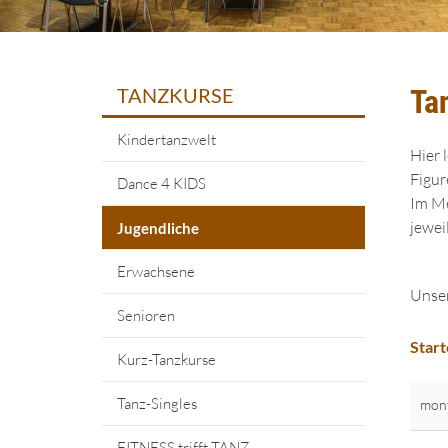
TANZKURSE
Ta
Kindertanzwelt
Hier 
Figur
Dance 4 KIDS
Im Me
jewei
Jugendliche
Erwachsene
Unser
Senioren
Start
Kurz-Tanzkurse
Tanz-Singles
mon
FITNESS trifft TANZ