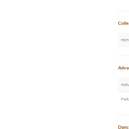
Colle
mon
Advan
mitt
frei
Danc