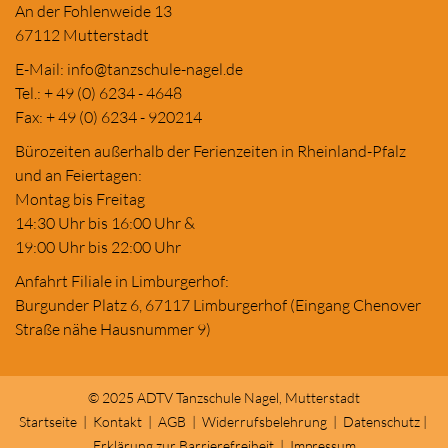
An der Fohlenweide 13
67112 Mutterstadt
E-Mail:
in
fo@tanzschule
-nagel.de
Tel.: + 49 (0) 6234 - 4648
Fax: + 49 (0) 6234 - 920214
Bürozeiten außerhalb der Ferienzeiten in Rheinland-Pfalz
und an Feiertagen:
Montag bis Freitag
14:30 Uhr bis 16:00 Uhr &
19:00 Uhr bis 22:00 Uhr
Anfahrt Filiale in Limburgerhof:
Burgunder Platz 6, 67117 Limburgerhof (Eingang Chenover
Straße nähe Hausnummer 9)
© 2025 ADTV Tanzschule Nagel, Mutterstadt
Startseite
|
Kontakt
|
AGB
|
Widerrufsbelehrung
|
Datenschutz
|
Erklärung zur Barrierefreiheit
|
Impressum