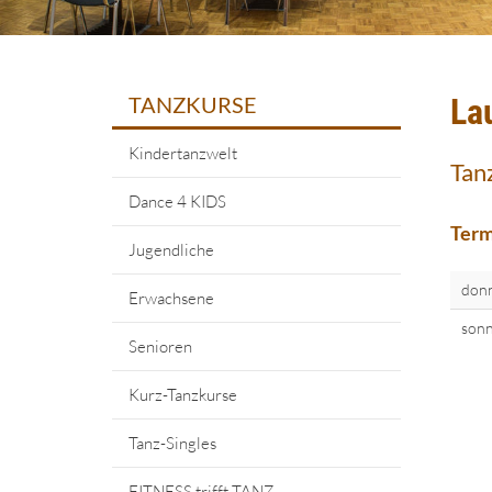
TANZKURSE
La
Kindertanzwelt
Tan
Dance 4 KIDS
Term
Jugendliche
donn
Erwachsene
sonn
Senioren
Kurz-Tanzkurse
Tanz-Singles
FITNESS trifft TANZ