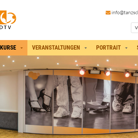
in
fo@tanzsc
V
KURSE
VERANSTALTUNGEN
PORTRAIT