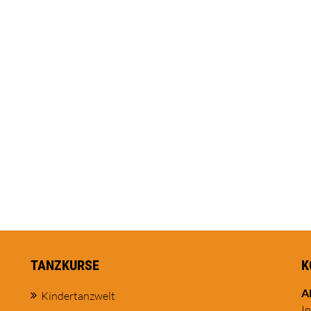
TANZKURSE
K
A
Kindertanzwelt
I